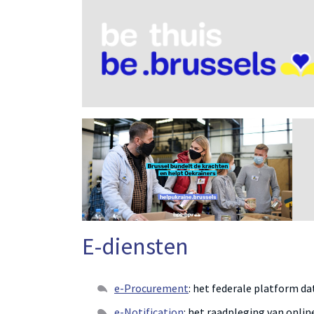
E-diensten
e-Procurement
: het federale platform d
e-Notification
: het raadpleging van onli