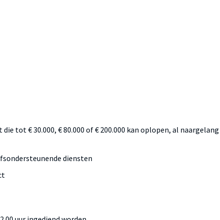
 die tot € 30.000, € 80.000 of € 200.000 kan oplopen, al naargelang
ijfsondersteunende diensten
ct
2.00 uur ingediend worden.