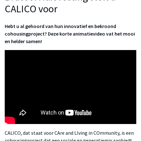
CALICO voor
Hebt u al gehoord van hun innovatief en bekroond
cohousingproject? Deze korte animatievideo vat het mooi
en helder samen!
CALICO, dat staat voor
CAre and LIving in COmmunity
, is een
cohousingproject dat een sociale en generatiemix aanbiedt,