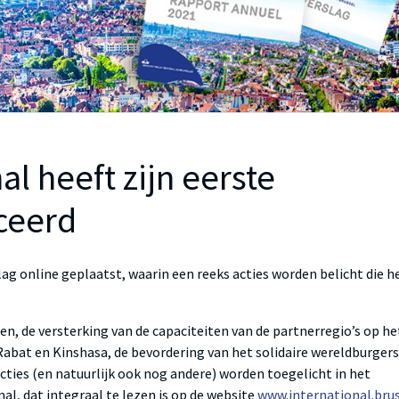
al heeft zijn eerste
ceerd
lag online geplaatst, waarin een reeks acties worden belicht die h
n, de versterking van de capaciteiten van de partnerregio’s op he
 Rabat en Kinshasa, de bevordering van het solidaire wereldburger
cties (en natuurlijk ook nog andere) worden toegelicht in het
al, dat integraal te lezen is op de website
www.international.bru