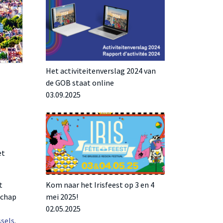
Het activiteitenverslag 2024 van
de GOB staat online
03.09.2025
et
Kom naar het Irisfeest op 3 en 4
t
mei 2025!
schap
02.05.2025
ssels
.