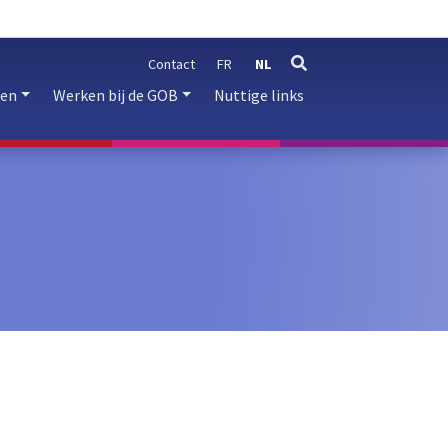
Contact
FR
NL
zoeken
ren
Werken bij de GOB
Nuttige links