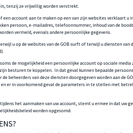
, tenzij ze vrijwillig worden verstrekt.
 of een account aan te maken op een van zijn websites verklaart 
en persoon, e-mailadres, telefoonnummer, inhoud van de boodsch
n worden vermeld, evenals andere persoonlijke gegevens.
wijl u op de websites van de GOB surft of terwijl u diensten van
).
u soms de mogelijkheid een persoonlijke account op sociale media
 zijn besturen te koppelen. In dat geval kunnen bepaalde persoon
r de beheerders van deze diensten doorgegeven worden aan de GOB
 en er in voorkomend geval de parameters in te stellen met bet
n tijdens het aanmaken van uw account, stemt u ermee in dat uw
uwelijkheidsbeleid worden opgesomd.
VENS?