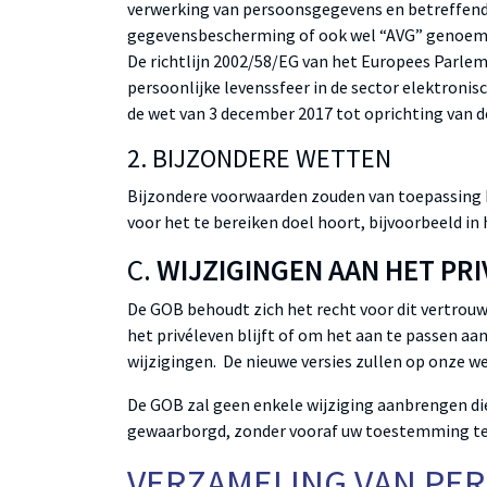
verwerking van persoonsgegevens en betreffende 
gegevensbescherming of ook wel “AVG” genoem
De richtlijn 2002/58/EG van het Europees Parle
persoonlijke levenssfeer in de sector elektroni
de wet van 3 december 2017 tot oprichting van 
2. BIJZONDERE WETTEN
Bijzondere voorwaarden zouden van toepassing ku
voor het te bereiken doel hoort, bijvoorbeeld in
C.
WIJZIGINGEN AAN HET PR
De GOB behoudt zich het recht voor dit vertrouw
het privéleven blijft of om het aan te passen aa
wijzigingen. De nieuwe versies zullen op onze w
De GOB zal geen enkele wijziging aanbrengen die 
gewaarborgd, zonder vooraf uw toestemming t
VERZAMELING VAN PE