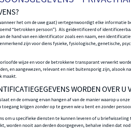
VENS?
anneer het om de uwe gaat) vertegenwoordigt elke informatie be
noemd “betrokken persoon”). Als geïdentificeerd of identificeerb
an de hand van een identificator zoals een naam, een identificat
enmerkend zijn voor diens fysieke, fysiologische, genetische, psyc
rloofde wijze en voor de betrokkene transparant verwerkt word
nden, en aangewezen, relevant en niet buitensporig zijn, alsook n
jk maakt.
ENTIFICATIEGEGEVENS WORDEN OVER U
slaat en de omvang ervan hangen af van de manier waarop u onz
 u toegang krijgen zonder op te geven wie u bent en zonder perso
ns om u specifieke diensten te kunnen leveren of u briefwisseling
ekt, worden nooit aan derden doorgegeven, behalve indien dat nodi