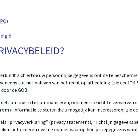
DPO)
België
RIVACYBELEID?
verbindt zich ertoe uw persoonlijke gegevens online te bescher
eveneens tot het naleven van het recht op afbeelding (zie deel “B.
n door de GOB.
amelt om met u te communiceren, om meer inzicht te verwerven in
om u informatie te sturen die u mogelijk kan interesseren (zie delen
als “privacyverklaring” (
privacy statement
), “richtlijn gegevens
ebruikers informeren over de manier waarop hun privégegevens word