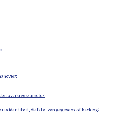
n
handvest
rden over u verzameld?
uw identiteit, diefstal van gegevens of hacking?