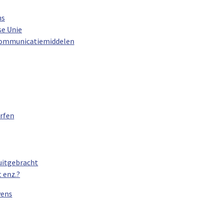
ns
se Unie
e communicatiemiddelen
urfen
 uitgebracht
 enz.?
vens