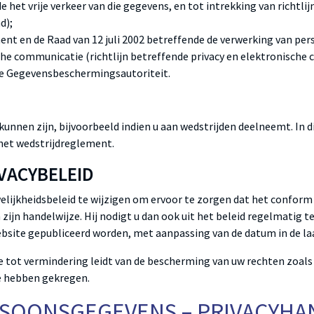
het vrije verkeer van die gegevens, en tot intrekking van richtl
d);
ment en de Raad van 12 juli 2002 betreffende de verwerking van p
sche communicatie (richtlijn betreffende privacy en elektronische
de Gegevensbeschermingsautoriteit.
nnen zijn, bijvoorbeeld indien u aan wedstrijden deelneemt. In d
 het wedstrijdreglement.
IVACYBELEID
elijkheidsbeleid te wijzigen om ervoor te zorgen dat het confor
n zijn handelwijze. Hij nodigt u dan ook uit het beleid regelmati
ebsite gepubliceerd worden, met aanpassing van de datum in de la
tot vermindering leidt van de bescherming van uw rechten zoals ze
e hebben gekregen.
RSOONSGEGEVENS – PRIVACYHA