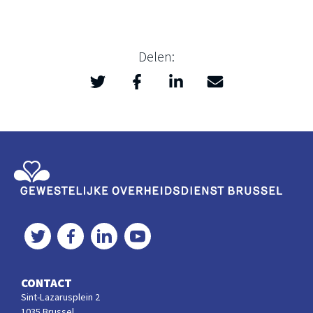
Delen:
Twitter
Facebook
LinkedIn
Mail
>
Gewestelijke Overheidsdienst Brussel
Twitter
Facebook
LinkedIn
YouTube
CONTACT
Sint-Lazarusplein 2
1035 Brussel