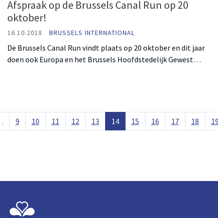
Afspraak op de Brussels Canal Run op 20
oktober!
16.10.2018
BRUSSELS INTERNATIONAL
De Brussels Canal Run vindt plaats op 20 oktober en dit jaar
doen ook Europa en het Brussels Hoofdstedelijk Gewest
…
…
9
10
11
12
13
14
15
16
17
18
1